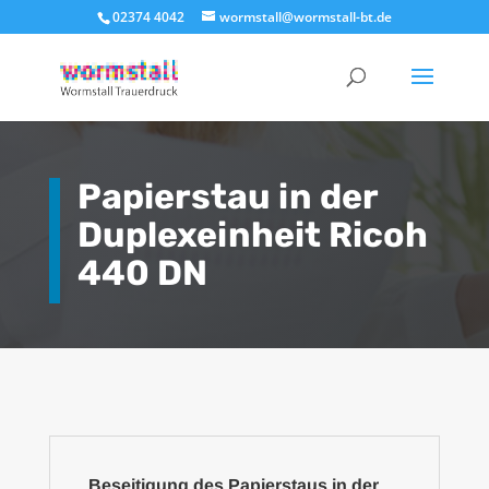
02374 4042
wormstall@wormstall-bt.de
Papierstau in der
Duplexeinheit Ricoh
440 DN
Beseitigung des Papierstaus in der