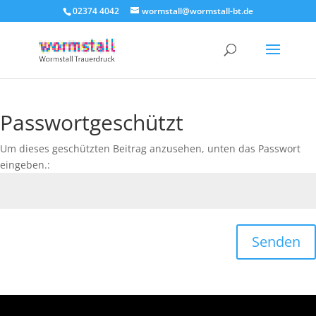
02374 4042
wormstall@wormstall-bt.de
Passwortgeschützt
Um dieses geschützten Beitrag anzusehen, unten das Passwort
eingeben.:
Senden