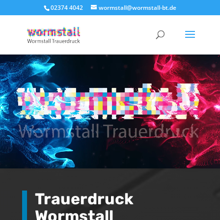
02374 4042
wormstall@wormstall-bt.de
Video-
Player
Trauerdruck
Wormstall